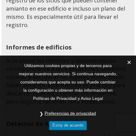
registro de los sitios que pueden contener
amianto en ese edificio e incluso un plano del
mismo. Es especialmente útil para llevar el
registro.
Informes de edificios
Si se posee los informes y documentación
Utilizamos cookies propias y de terceros para
correspondiente a las edificaciones, podemos
mejorar nuestros servicios. Si continua navegando,
sopesar y encontrar los lugares donde puede
consideramos que acepta su uso. Puede cambiar
haber amianto. Este método es práctico para
la configuración u obtener más información en
descartar edificios y centrar los esfuerzos,
Políticas de Privacidad y Aviso Legal
pero seguiría haciendo falta inspecciones.
Preferencias de privacidad
Detector de Amianto
Estoy de acuerdo