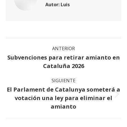
Autor:
Luis
Navegación
ANTERIOR
entre
Subvenciones para retirar amianto en
Publicación
Cataluña 2026
publicaciones
anterior:
SIGUIENTE
El Parlament de Catalunya someterá a
Publicación
votación una ley para eliminar el
siguiente:
amianto