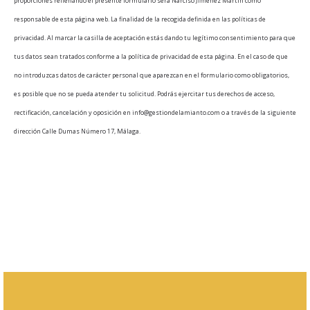
proporciones rellenando el presente formulario será Narciso Jiménez Martín como
responsable de esta página web. La finalidad de la recogida definida en las políticas de
privacidad. Al marcar la casilla de aceptación estás dando tu legítimo consentimiento para que
tus datos sean tratados conforme a la política de privacidad de esta página. En el caso de que
no introduzcas datos de carácter personal que aparezcan en el formulario como obligatorios,
es posible que no se pueda atender tu solicitud. Podrás ejercitar tus derechos de acceso,
rectificación, cancelación y oposición en info@gestiondelamianto.com o a través de la siguiente
dirección Calle Dumas Número 17, Málaga.