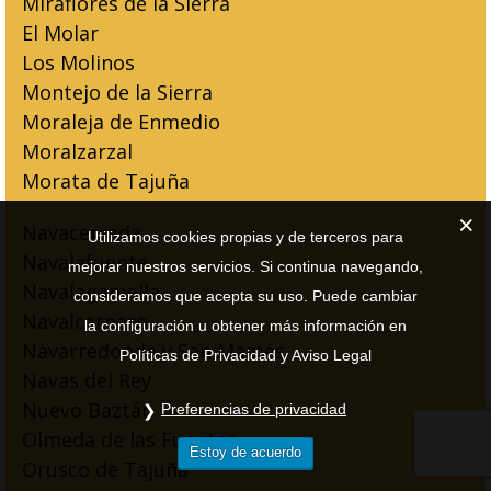
Miraflores de la Sierra
El Molar
Los Molinos
Montejo de la Sierra
Moraleja de Enmedio
Moralzarzal
Morata de Tajuña
Navacerrada
Utilizamos cookies propias y de terceros para
Navalafuente
mejorar nuestros servicios. Si continua navegando,
Navalagamella
consideramos que acepta su uso. Puede cambiar
Navalcarnero
la configuración u obtener más información en
Navarredonda y San Mamés
Políticas de Privacidad y Aviso Legal
Navas del Rey
Nuevo Baztán
Preferencias de privacidad
Olmeda de las Fuentes
Estoy de acuerdo
Orusco de Tajuña