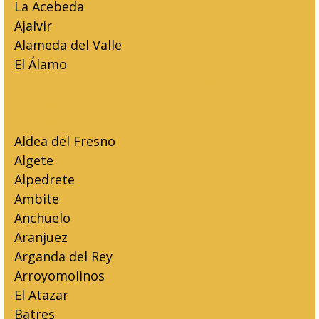
La Acebeda
Ajalvir
Alameda del Valle
El Álamo
Retirada de amianto en Alcalá de Henares
Retirada de amianto Alcobendas
Retirada de amianto en Alcorcón
Aldea del Fresno
Algete
Alpedrete
Ambite
Anchuelo
Aranjuez
Arganda del Rey
Arroyomolinos
El Atazar
Batres