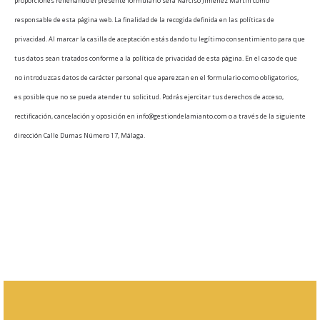
proporciones rellenando el presente formulario será Narciso Jiménez Martín como
responsable de esta página web. La finalidad de la recogida definida en las políticas de
privacidad. Al marcar la casilla de aceptación estás dando tu legítimo consentimiento para que
tus datos sean tratados conforme a la política de privacidad de esta página. En el caso de que
no introduzcas datos de carácter personal que aparezcan en el formulario como obligatorios,
es posible que no se pueda atender tu solicitud. Podrás ejercitar tus derechos de acceso,
rectificación, cancelación y oposición en info@gestiondelamianto.com o a través de la siguiente
dirección Calle Dumas Número 17, Málaga.