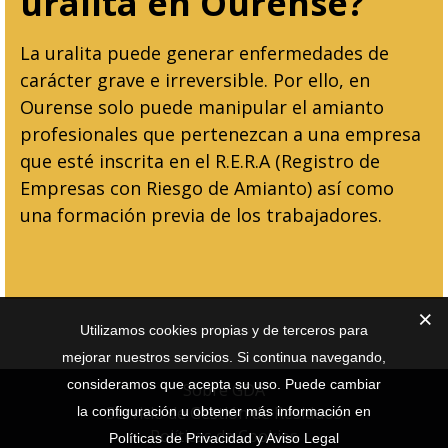
uralita en Ourense?
La uralita puede generar enfermedades de
carácter grave e irreversible. Por ello, en
Ourense solo puede manipular el amianto
profesionales que pertenezcan a una empresa
que esté inscrita en el R.E.R.A (Registro de
Empresas con Riesgo de Amianto) así como
una formación previa de los trabajadores.
Utilizamos cookies propias y de terceros para
mejorar nuestros servicios. Si continua navegando,
consideramos que acepta su uso. Puede cambiar
Sobre GDA
Servicio de Gestión de Residuos
la configuración u obtener más información en
Políticas de Cookies
Políticas de Privacidad y Aviso Legal