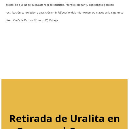
es posible que no se pueda atender tu solicitud. Podrás ejercitar tus derechos de acceso,
rectificación, cancelación y oposición en info@gestiondelamianto.com o a través de la siguiente
dirección Calle Dumas Número 17, Málaga.
Retirada de Uralita en