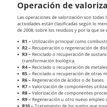
Operación de valoriz
Las operaciones de valorización son todas l
actividades están clasificadas según lo me
de 2008, sobre los residuos y por la que se
R1 –
Utilización principal como combusti
R2 –
Recuperación o regeneración de diso
R3 –
Reciclado o recuperación de sustanci
transformación biológica.
R4 –
Reciclado o recuperación de metale
R5 –
Reciclado o recuperación de otras m
R6 –
Regeneración de ácidos o de bases.
R7 –
Valorización de componentes utiliza
R8 –
Valorización de componentes proced
R9 –
Regeneración u otro nuevo empleo d
R10 –
Tratamiento de los suelos que prod