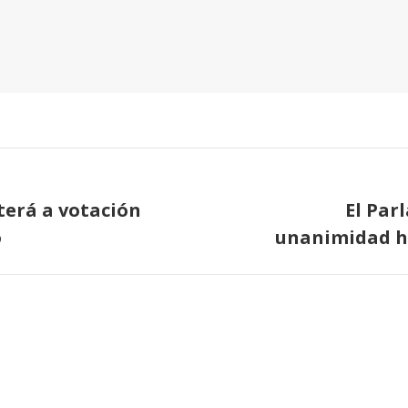
terá a votación
El Par
Publicación
o
unanimidad hi
siguiente: