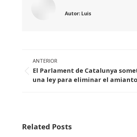
Autor:
Luis
Navegación
ANTERIOR
entre
El Parlament de Catalunya some
Publicación
una ley para eliminar el amiant
publicaciones
anterior:
Related Posts